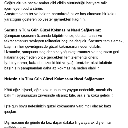
Göğüs altı ve bacak araları gibi cildin sürtündüğü her yere talk
içermeyen pudra sürün.
Araştırmaların ter ve bakteri barındırdığını ve hoş olmayan bir koku
yarattığını gösteren polyester giymekten kaçının.
Saçınızın Tüm Gün Güzel Kokmasını Nasıl Sağlarsınız
Şampuan şişesinin üzerinde köpürtmenizi, durulamanızı ve
tekrarlamanızı söyleyen talimatlar boşuna değildir. Saçınızı temizlemek,
başınızı her çevirdiğinizde güzel kokmasına neden olabilir.
Uzmanlar, şampuanı saç derinize yoğunlaştırmanızı ve saçınızın geri
kalanına geçmeden önce gerçekten temizlemenizi önerir.
İyi bir yıkama, kafa derinizdeki kiri ve yağı temizler, aksi takdirde
başınızın şampuandan daha az kokmasına neden olabilir.
Nefesinizin Tüm Gün Güzel Kokmasını Nasıl Sağlarsınız
Kötü ağız hijyeni, ağız kokusunun en yaygın nedenidir, ancak diş
bakımı oyununuzun zirvesinde olsanız bile, ara sıra koku gelebilir.
İşte gün boyu nefesinizin güzel kokmasına yardımcı olacak bazı
ipuçları:
Diş macunu ile günde iki kez ikişer dakika fırçalayarak dişlerinizi
sağlıklı tutun.