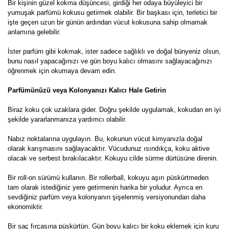
Bir kişinin güzel kokma düşüncesi, girdiği her odaya büyüleyici bir
yumuşak parfümü kokusu getirmek olabilir. Bir başkası için, terletici bir
işte geçen uzun bir günün ardından vücut kokusuna sahip olmamak
anlamına gelebilir.
İster parfüm gibi kokmak, ister sadece sağlıklı ve doğal bünyeniz olsun,
bunu nasıl yapacağınızı ve gün boyu kalıcı olmasını sağlayacağınızı
öğrenmek için okumaya devam edin.
Parfümünüzü veya Kolonyanızı Kalıcı Hale Getirin
Biraz koku çok uzaklara gider. Doğru şekilde uygulamak, kokudan en iyi
şekilde yararlanmanıza yardımcı olabilir.
Nabız noktalarına uygulayın. Bu, kokunun vücut kimyanızla doğal
olarak karışmasını sağlayacaktır. Vücudunuz ısındıkça, koku aktive
olacak ve serbest bırakılacaktır. Kokuyu cilde sürme dürtüsüne direnin.
Bir roll-on sürümü kullanın. Bir rollerball, kokuyu aşırı püskürtmeden
tam olarak istediğiniz yere getirmenin harika bir yoludur. Ayrıca en
sevdiğiniz parfüm veya kolonyanın şişelenmiş versiyonundan daha
ekonomiktir.
Bir saç fırçasına püskürtün. Gün boyu kalıcı bir koku eklemek için kuru