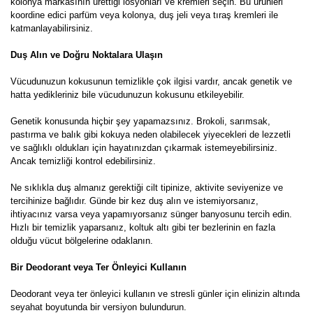
kolonya markasının ürettiği losyonları ve kremleri seçin. Bu ürünleri
koordine edici parfüm veya kolonya, duş jeli veya tıraş kremleri ile
katmanlayabilirsiniz.
Duş Alın ve Doğru Noktalara Ulaşın
Vücudunuzun kokusunun temizlikle çok ilgisi vardır, ancak genetik ve
hatta yedikleriniz bile vücudunuzun kokusunu etkileyebilir.
Genetik konusunda hiçbir şey yapamazsınız. Brokoli, sarımsak,
pastırma ve balık gibi kokuya neden olabilecek yiyecekleri de lezzetli
ve sağlıklı oldukları için hayatınızdan çıkarmak istemeyebilirsiniz.
Ancak temizliği kontrol edebilirsiniz.
Ne sıklıkla duş almanız gerektiği cilt tipinize, aktivite seviyenize ve
tercihinize bağlıdır. Günde bir kez duş alın ve istemiyorsanız,
ihtiyacınız varsa veya yapamıyorsanız sünger banyosunu tercih edin.
Hızlı bir temizlik yaparsanız, koltuk altı gibi ter bezlerinin en fazla
olduğu vücut bölgelerine odaklanın.
Bir Deodorant veya Ter Önleyici Kullanın
Deodorant veya ter önleyici kullanın ve stresli günler için elinizin altında
seyahat boyutunda bir versiyon bulundurun.