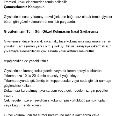
kremleri, koku eklenmeden temin edilebilir.
Çamaşırlarınız Konuşsun
Giysilerinizi nasıl yıkamayı sevdiğinizden bağımsız olarak temiz giysiler
bütün gün güzel kokmanın önemli bir parçasıdır.
Giysilerinizin Tüm Gün Güzel Kokmasını Nasıl Sağlarsınız
Giysilerinizi düzenli olarak yıkamak, taze kokmalarını sağlamanın en iyi
yoludur. Çamaşırdan yeni çıkmış kokuyu bir üst seviyeye çıkarmak için
yıkamaya eklenebilecek çok sayıda koku arttırıcı mevcuttur.
Aşağıdakileri de yapabilirsiniz:
Giysilerinize kumaş koku giderici veya bir keten spreyi püskürtün.
Yıkamanıza 10 ila 20 damla esansiyel yağ ekleyin.
Yıkama suyunda çözülmüş bir kepçe boraks veya soda gibi bir çamaşır
güçlendirici kullanın.
Dolabınıza kurutulmuş lavanta asın veya çekmeceleriniz için poşetler
yapın.
Çekmecelerinize en sevdiğiniz kokunun püskürtüldüğü pamuk topları
veya kağıt mendil koyun.
Güzel kokmak için tasarımcı parfümüne maruz kalmanıza veya