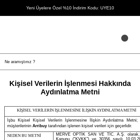
Yeni Üyelere Özel %10 İndirim Kodu: UYE10
Kişisel Verilerin İşlenmesi Hakkında
Aydınlatma Metni
KİŞİSEL VERİLERİN İŞLENMESİNE İLİŞKİN AYDINLATMA METNİ
İşbu Kişisel Kişisel Verilerin İşlenmesine İlişkin Aydınlatma Metni
müşterilerinin
Arribuy
tarafından işlenen kişisel verileri için geçerlidir.
MERVE OPTİK SAN VE TİC. A.Ş. olarak, 66
NEDEN BU METNİ
Kanunu ("KVKK”) ve 30356 sayılı 10.03.20