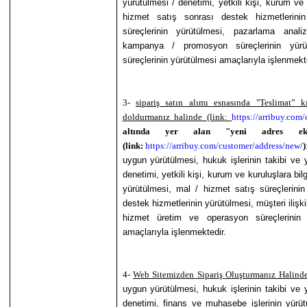
yürütülmesi / denetimi, yetkili kişi, kurum ve
hizmet satış sonrası destek hizmetlerinin 
süreçlerinin yürütülmesi, pazarlama anali
kampanya / promosyon süreçlerinin yürüt
süreçlerinin yürütülmesi amaçlarıyla işlenmekt
3-
sipariş satın alımı esnasında "Teslimat” 
doldurmanız halinde (link:
https://arribuy.com
altında yer alan "yeni adres ekl
(link:
https://arribuy.com/customer/address/new/
)
uygun yürütülmesi, hukuk işlerinin takibi ve y
denetimi, yetkili kişi, kurum ve kuruluşlara bilg
yürütülmesi, mal / hizmet satış süreçlerini
destek hizmetlerinin yürütülmesi, müşteri ilişki
hizmet üretim ve operasyon süreçlerinin y
amaçlarıyla işlenmektedir.
4-
Web Sitemizden Sipariş Oluşturmanız Halind
uygun yürütülmesi, hukuk işlerinin takibi ve y
denetimi, finans ve muhasebe işlerinin yürütül