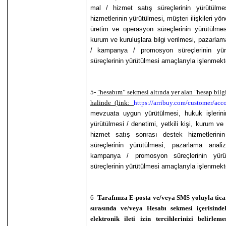
mal / hizmet satış süreçlerinin yürütülm
hizmetlerinin yürütülmesi, müşteri ilişkileri yö
üretim ve operasyon süreçlerinin yürütülmesi,
kurum ve kuruluşlara bilgi verilmesi, pazarlam
/ kampanya / promosyon süreçlerinin yürü
süreçlerinin yürütülmesi amaçlarıyla işlenmekte
5-
"hesabım” sekmesi altında yer alan "hesap bilg
halinde (link:
https://arribuy.com/customer/acco
mevzuata uygun yürütülmesi, hukuk işlerinin 
yürütülmesi / denetimi, yetkili kişi, kurum ve
hizmet satış sonrası destek hizmetlerinin 
süreçlerinin yürütülmesi, pazarlama anali
kampanya / promosyon süreçlerinin yürüt
süreçlerinin yürütülmesi amaçlarıyla işlenmekt
6-
Tarafınıza E-posta ve/veya SMS yoluyla ticari
sırasında ve/veya Hesabı sekmesi içerisindek
elektronik ileti izin tercihlerinizi belirle