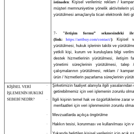
istinaden
:
Kişisel verileriniz reklam / kampa
müşteri memnuniyetine yönelik aktivitelerin y
yürütülmesi amaçlarıyla ticari elektronik ileti 
7-
"iletişim formu” sekmesindeki il
(link:
https://arribuy.com/contact/
)
:
Kişisel v
yürütülmesi, hukuk işlerinin takibi ve yürütülme
yetkili kişi, kurum ve kuruluşlara bilgi veri
destek hizmetlerinin yürütülmesi, iletişim faa
yönetimi süreçlerinin yürütülmesi, talep 
çalışmalarının yürütülmesi, reklam / kampan
ürün / hizmetlerin pazarlama süreçlerinin yürü
·
Şirketimizin faaliyet alanıyla ilgili yasaların
KİŞİSEL VERİ
getirebilmemiz için veri işlemenin zorunlu olm
İŞLEMENİN HUKUKİ
SEBEBİ NEDİR?
·
İlgili kişinin temel hak ve özgürlüklerine zara
menfaatleri için veri işlenmesinin zorunlu olma
·
Mevzuatlarda açıkça öngörülme
·
Hakkın tesisi, korunması ve kullanılması için v
·
Yukarıda belirtilen kişisel verileriniz için açık 