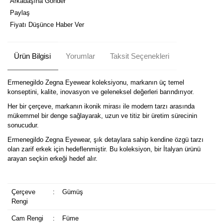
Arkadaşına Gönder
Paylaş
Fiyatı Düşünce Haber Ver
Ürün Bilgisi
Yorumlar
Taksit Seçenekleri
Ermenegildo Zegna Eyewear koleksiyonu, markanın üç temel
konseptini, kalite, inovasyon ve geleneksel değerleri barındırıyor.
Her bir çerçeve, markanın ikonik mirası ile modern tarzı arasında
mükemmel bir denge sağlayarak, uzun ve titiz bir üretim sürecinin
sonucudur.
Ermenegildo Zegna Eyewear, şık detaylara sahip kendine özgü tarzı
olan zarif erkek için hedeflenmiştir. Bu koleksiyon, bir İtalyan ürünü
arayan seçkin erkeği hedef alır.
Çerçeve
:
Gümüş
Rengi
Cam Rengi
:
Füme