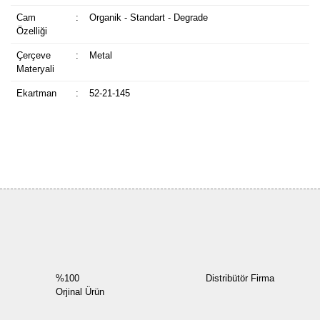
Cam
:
Organik - Standart - Degrade
Özelliği
Çerçeve
:
Metal
Materyali
Ekartman
:
52-21-145
Bu ürüne ilk yorumu siz yapın!
Yorum Yaz
%100
Distribütör Firma
Orjinal Ürün