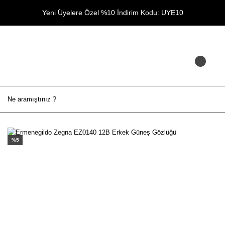
Yeni Üyelere Özel %10 İndirim Kodu: UYE10
%5