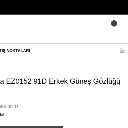
TIŞ NOKTALARI
na EZ0152 91D Erkek Güneş Gözlüğü
565,00 TL
le!