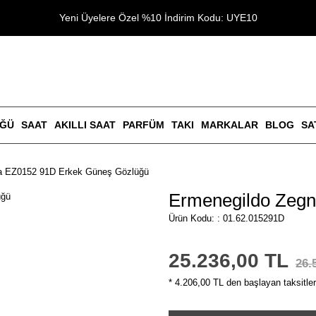
Yeni Üyelere Özel %10 İndirim Kodu: UYE10
ÜĞÜ
SAAT
AKILLI SAAT
PARFÜM
TAKI
MARKALAR
BLOG
SA
a EZ0152 91D Erkek Güneş Gözlüğü
Ermenegildo Zeg
Ürün Kodu: : 01.62.015291D
25.236,00 TL
26.
* 4.206,00 TL den başlayan taksitler