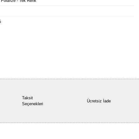
 Polarize - Tek Renk
5
Bu ürüne ilk yorumu siz yapın!
Yorum Yaz
Taksit
Ücretsiz İade
Seçenekleri