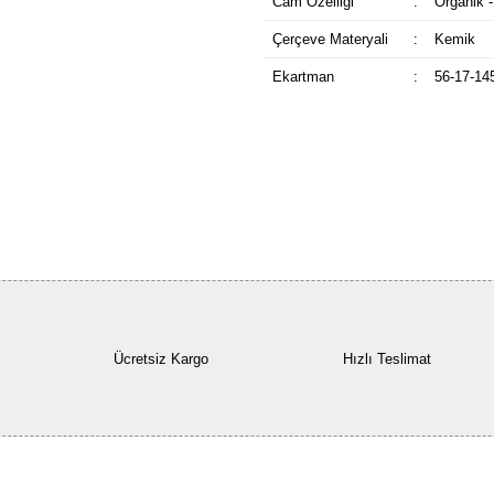
Cam Özelliği
:
Organik -
Çerçeve Materyali
:
Kemik
Ekartman
:
56-17-14
Ücretsiz Kargo
Hızlı Teslimat