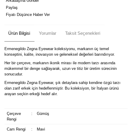
Arkadaşına Gönder
Paylaş
Fiyatı Düşünce Haber Ver
Ürün Bilgisi
Yorumlar
Taksit Seçenekleri
Ermenegildo Zegna Eyewear koleksiyonu, markanın üç temel
konseptini, kalite, inovasyon ve geleneksel değerleri barındırıyor.
Her bir çerçeve, markanın ikonik mirası ile modern tarzı arasında
mükemmel bir denge sağlayarak, uzun ve titiz bir üretim sürecinin
sonucudur.
Ermenegildo Zegna Eyewear, şık detaylara sahip kendine özgü tarzı
olan zarif erkek için hedeflenmiştir. Bu koleksiyon, bir İtalyan ürünü
arayan seçkin erkeği hedef alır.
Çerçeve
:
Gümüş
Rengi
Cam Rengi
:
Mavi