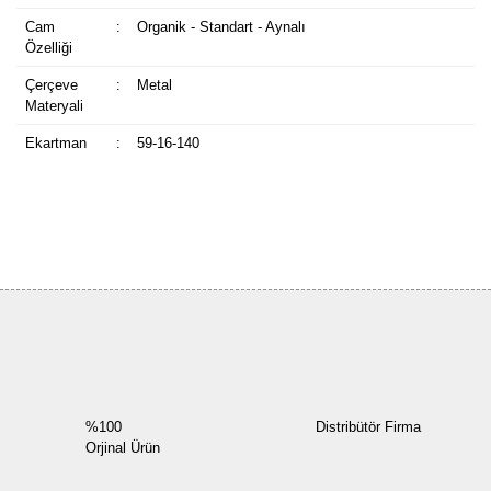
Cam
:
Organik - Standart - Aynalı
Özelliği
Çerçeve
:
Metal
Materyali
Ekartman
:
59-16-140
Bu ürüne ilk yorumu siz yapın!
Yorum Yaz
%100
Distribütör Firma
Orjinal Ürün