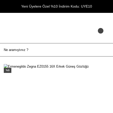
Yeni Üyelere Özel %10 İndirim Kodu: UYE10
%5