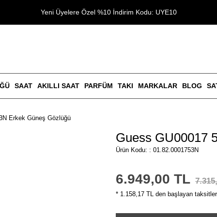
Yeni Üyelere Özel %10 İndirim Kodu: UYE10
ÜĞÜ
SAAT
AKILLI SAAT
PARFÜM
TAKI
MARKALAR
BLOG
SA
3N Erkek Güneş Gözlüğü
Guess GU00017 5
Ürün Kodu: : 01.82.0001753N
6.949,00 TL
7.315
* 1.158,17 TL den başlayan taksitler