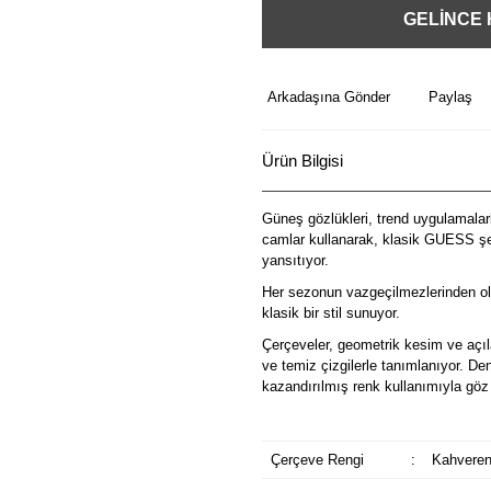
GELİNCE
Arkadaşına Gönder
Paylaş
Ürün Bilgisi
Güneş gözlükleri, trend uygulamalarl
camlar kullanarak, klasik GUESS şek
yansıtıyor.
Her sezonun vazgeçilmezlerinden ol
klasik bir stil sunuyor.
Çerçeveler, geometrik kesim ve açılar
ve temiz çizgilerle tanımlanıyor. De
kazandırılmış renk kullanımıyla göz 
Çerçeve Rengi
:
Kahveren