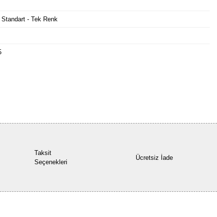
 Standart - Tek Renk
5
Bu ürüne ilk yorumu siz yapın!
Yorum Yaz
Taksit
Ücretsiz İade
Seçenekleri