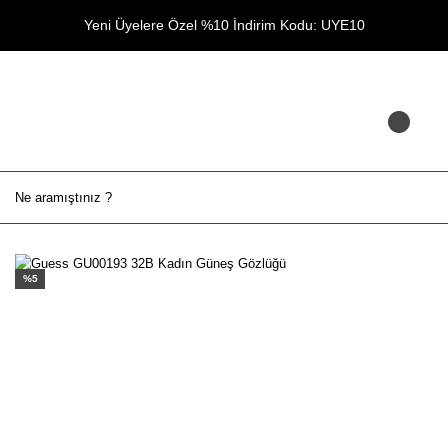
Yeni Üyelere Özel %10 İndirim Kodu: UYE10
%5