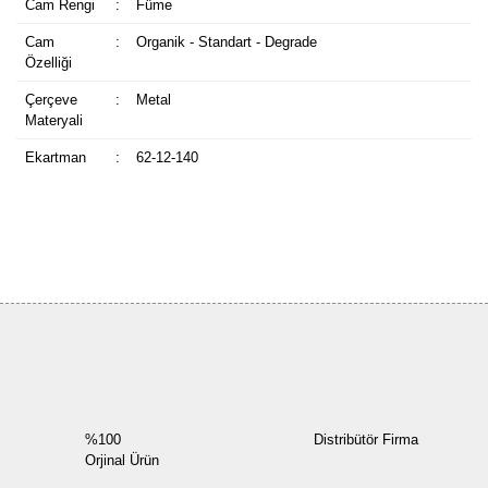
Cam Rengi
:
Füme
Cam
:
Organik - Standart - Degrade
Özelliği
Çerçeve
:
Metal
Materyali
Ekartman
:
62-12-140
Bu ürüne ilk yorumu siz yapın!
Yorum Yaz
%100
Distribütör Firma
Orjinal Ürün