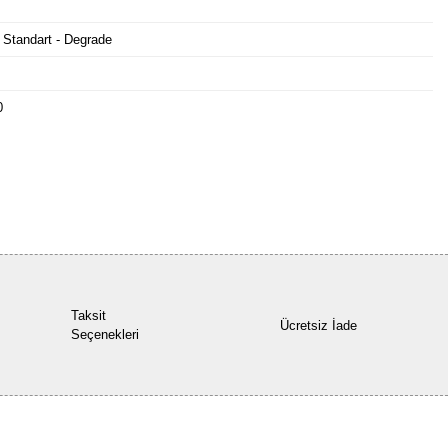
 Standart - Degrade
0
Bu ürüne ilk yorumu siz yapın!
Yorum Yaz
Taksit
Ücretsiz İade
Seçenekleri