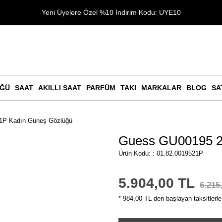
Yeni Üyelere Özel %10 İndirim Kodu: UYE10
ÜĞÜ
SAAT
AKILLI SAAT
PARFÜM
TAKI
MARKALAR
BLOG
SA
1P Kadın Güneş Gözlüğü
Guess GU00195 2
Ürün Kodu: : 01.82.0019521P
5.904,00 TL
6.215
* 984,00 TL den başlayan taksitlerle