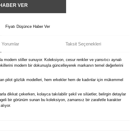
 HABER VER
Fiyatı Düşünce Haber Ver
Yorumlar
Taksit Seçenekleri
a modern stiller sunuyor. Koleksiyon, cesur renkler ve yansıtıcı aynalı
illerini modern bir dokunuşla güncelleyerek markanın temel değerlerini
an pilot gözlük modelleri, hem erkekler hem de kadınlar için mükemmel
la dikkat çekerken, kolayca takılabilir şekil ve silüetler, belirgin detaylar
ngeli bir görünüm sunan bu koleksiyon, zamansız bir zarafetle karakter
alıyor.