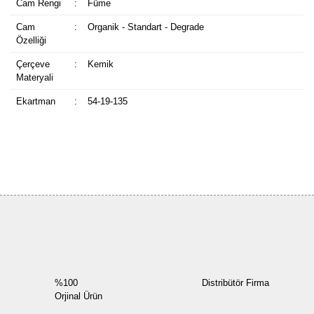
Cam Rengi
:
Füme
Cam
:
Organik - Standart - Degrade
Özelliği
Çerçeve
:
Kemik
Materyali
Ekartman
:
54-19-135
Bu ürüne ilk yorumu siz yapın!
Yorum Yaz
%100
Distribütör Firma
Orjinal Ürün