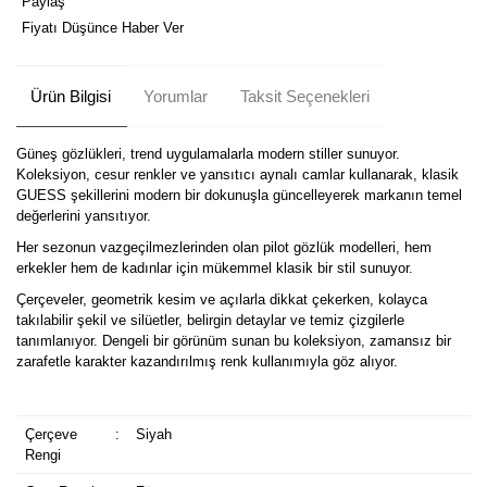
Paylaş
Fiyatı Düşünce Haber Ver
Ürün Bilgisi
Yorumlar
Taksit Seçenekleri
Güneş gözlükleri, trend uygulamalarla modern stiller sunuyor.
Koleksiyon, cesur renkler ve yansıtıcı aynalı camlar kullanarak, klasik
GUESS şekillerini modern bir dokunuşla güncelleyerek markanın temel
değerlerini yansıtıyor.
Her sezonun vazgeçilmezlerinden olan pilot gözlük modelleri, hem
erkekler hem de kadınlar için mükemmel klasik bir stil sunuyor.
Çerçeveler, geometrik kesim ve açılarla dikkat çekerken, kolayca
takılabilir şekil ve silüetler, belirgin detaylar ve temiz çizgilerle
tanımlanıyor. Dengeli bir görünüm sunan bu koleksiyon, zamansız bir
zarafetle karakter kazandırılmış renk kullanımıyla göz alıyor.
Çerçeve
:
Siyah
Rengi