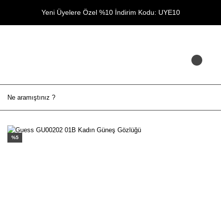
Yeni Üyelere Özel %10 İndirim Kodu: UYE10
%5