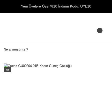
Yeni Üyelere Özel %10 İndirim Kodu: UYE10
%5