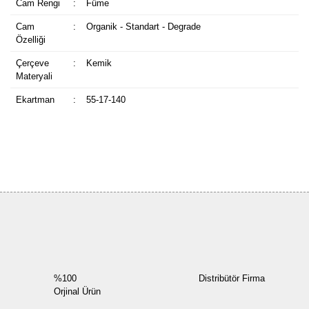
Cam Rengi
:
Füme
Cam
:
Organik - Standart - Degrade
Özelliği
Çerçeve
:
Kemik
Materyali
Ekartman
:
55-17-140
Bu ürüne ilk yorumu siz yapın!
Yorum Yaz
%100
Distribütör Firma
Orjinal Ürün