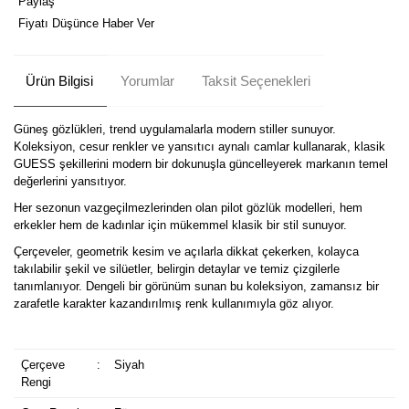
Paylaş
Fiyatı Düşünce Haber Ver
Ürün Bilgisi
Yorumlar
Taksit Seçenekleri
Güneş gözlükleri, trend uygulamalarla modern stiller sunuyor.
Koleksiyon, cesur renkler ve yansıtıcı aynalı camlar kullanarak, klasik
GUESS şekillerini modern bir dokunuşla güncelleyerek markanın temel
değerlerini yansıtıyor.
Her sezonun vazgeçilmezlerinden olan pilot gözlük modelleri, hem
erkekler hem de kadınlar için mükemmel klasik bir stil sunuyor.
Çerçeveler, geometrik kesim ve açılarla dikkat çekerken, kolayca
takılabilir şekil ve silüetler, belirgin detaylar ve temiz çizgilerle
tanımlanıyor. Dengeli bir görünüm sunan bu koleksiyon, zamansız bir
zarafetle karakter kazandırılmış renk kullanımıyla göz alıyor.
Çerçeve
:
Siyah
Rengi