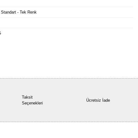
 Standart - Tek Renk
5
Bu ürüne ilk yorumu siz yapın!
Yorum Yaz
Taksit
Ücretsiz İade
Seçenekleri