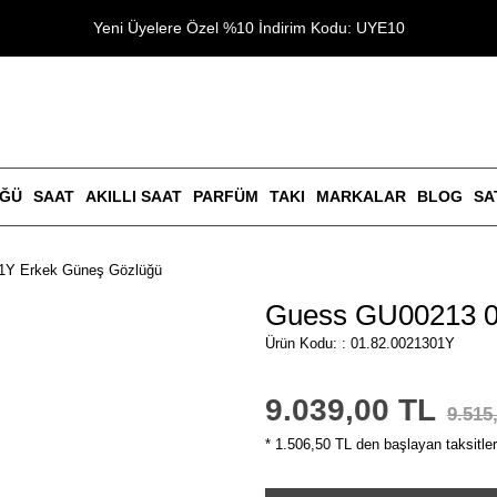
Yeni Üyelere Özel %10 İndirim Kodu: UYE10
ÜĞÜ
SAAT
AKILLI SAAT
PARFÜM
TAKI
MARKALAR
BLOG
SA
1Y Erkek Güneş Gözlüğü
Guess GU00213 0
Ürün Kodu: : 01.82.0021301Y
9.039,00 TL
9.515
* 1.506,50 TL den başlayan taksitler