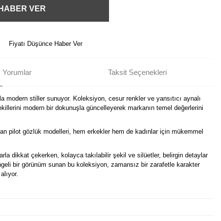
 HABER VER
Fiyatı Düşünce Haber Ver
Yorumlar
Taksit Seçenekleri
a modern stiller sunuyor. Koleksiyon, cesur renkler ve yansıtıcı aynalı
illerini modern bir dokunuşla güncelleyerek markanın temel değerlerini
an pilot gözlük modelleri, hem erkekler hem de kadınlar için mükemmel
la dikkat çekerken, kolayca takılabilir şekil ve silüetler, belirgin detaylar
ngeli bir görünüm sunan bu koleksiyon, zamansız bir zarafetle karakter
alıyor.