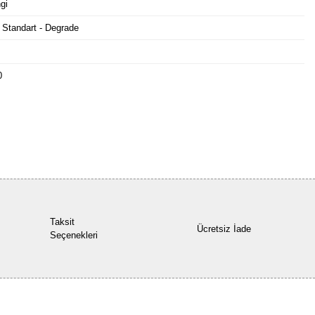
gi
 Standart - Degrade
0
Bu ürüne ilk yorumu siz yapın!
Yorum Yaz
Taksit
Ücretsiz İade
Seçenekleri