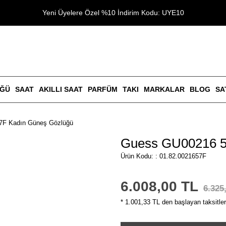
Yeni Üyelere Özel %10 İndirim Kodu: UYE10
ÜĞÜ
SAAT
AKILLI SAAT
PARFÜM
TAKI
MARKALAR
BLOG
SA
7F Kadın Güneş Gözlüğü
Guess GU00216 5
Ürün Kodu: : 01.82.0021657F
6.008,00 TL
6.325
* 1.001,33 TL den başlayan taksitler