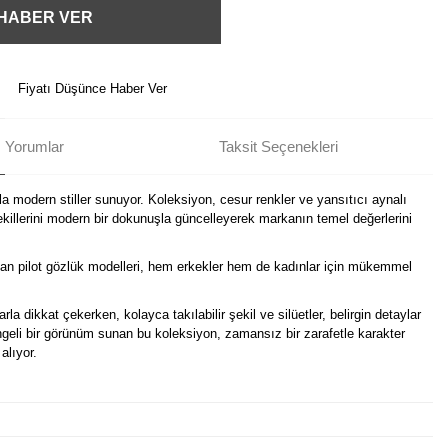
 HABER VER
Fiyatı Düşünce Haber Ver
Yorumlar
Taksit Seçenekleri
a modern stiller sunuyor. Koleksiyon, cesur renkler ve yansıtıcı aynalı
illerini modern bir dokunuşla güncelleyerek markanın temel değerlerini
an pilot gözlük modelleri, hem erkekler hem de kadınlar için mükemmel
la dikkat çekerken, kolayca takılabilir şekil ve silüetler, belirgin detaylar
ngeli bir görünüm sunan bu koleksiyon, zamansız bir zarafetle karakter
alıyor.