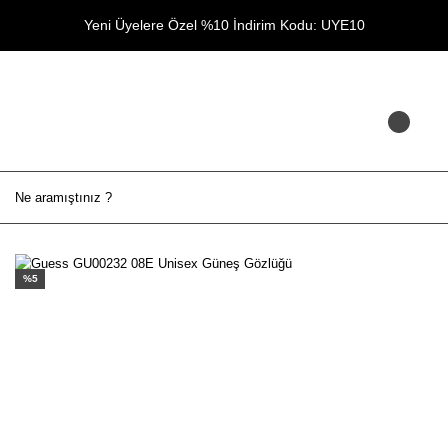
Yeni Üyelere Özel %10 İndirim Kodu: UYE10
%5