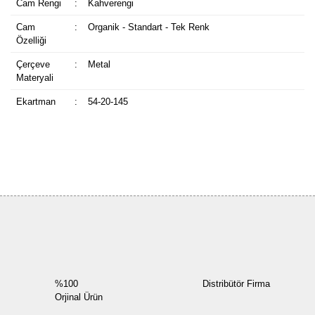
Cam Rengi
:
Kahverengi
Cam
:
Organik - Standart - Tek Renk
Özelliği
Çerçeve
:
Metal
Materyali
Ekartman
:
54-20-145
Bu ürüne ilk yorumu siz yapın!
Yorum Yaz
%100
Distribütör Firma
Orjinal Ürün