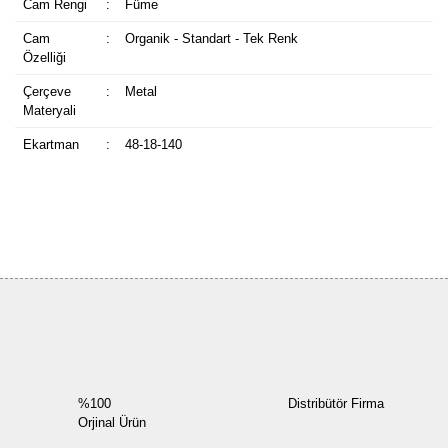
Cam Rengi
:
Füme
Cam
:
Organik - Standart - Tek Renk
Özelliği
Çerçeve
:
Metal
Materyali
Ekartman
:
48-18-140
Bu ürüne ilk yorumu siz yapın!
Yorum Yaz
%100
Distribütör Firma
Orjinal Ürün