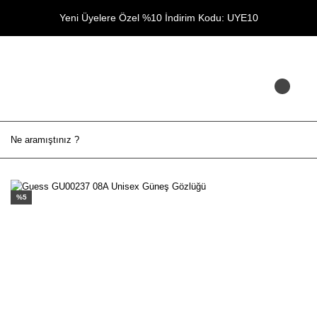
Yeni Üyelere Özel %10 İndirim Kodu: UYE10
%5