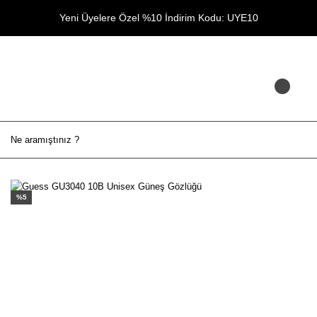
Yeni Üyelere Özel %10 İndirim Kodu: UYE10
%5