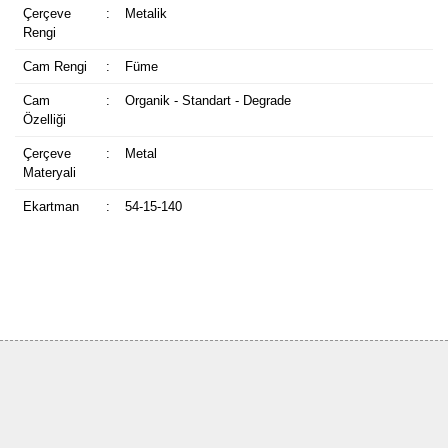
Çerçeve
:
Metalik
Rengi
Cam Rengi
:
Füme
Cam
:
Organik - Standart - Degrade
Özelliği
Çerçeve
:
Metal
Materyali
Ekartman
:
54-15-140
Bu ürüne ilk yorumu siz yapın!
Yorum Yaz