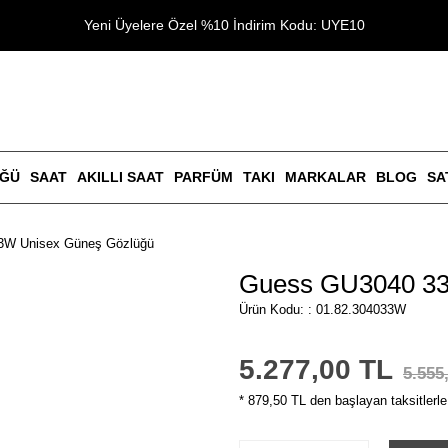
Yeni Üyelere Özel %10 İndirim Kodu: UYE10
ÜĞÜ
SAAT
AKILLI SAAT
PARFÜM
TAKI
MARKALAR
BLOG
SA
3W Unisex Güneş Gözlüğü
Guess GU3040 33
Ürün Kodu: : 01.82.304033W
5.277,00 TL
5.555
* 879,50 TL den başlayan taksitlerle