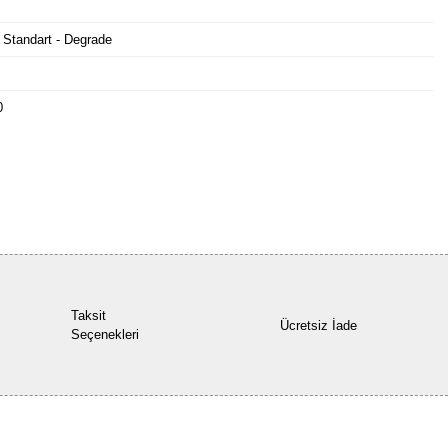
 Standart - Degrade
0
Bu ürüne ilk yorumu siz yapın!
Yorum Yaz
Taksit
Ücretsiz İade
Seçenekleri