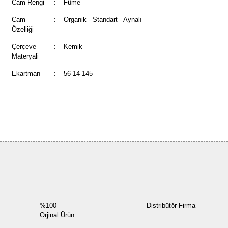
Cam Rengi
:
Füme
Cam
:
Organik - Standart - Aynalı
Özelliği
Çerçeve
:
Kemik
Materyali
Ekartman
:
56-14-145
Bu ürüne ilk yorumu siz yapın!
Yorum Yaz
%100
Distribütör Firma
Orjinal Ürün