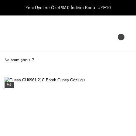
Yeni Üyelere Özel %10 İndirim Kodu: UYE10
%5