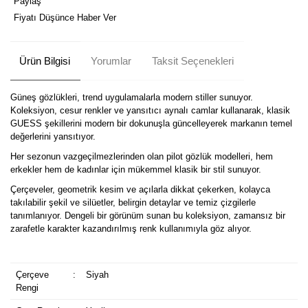
Paylaş
Fiyatı Düşünce Haber Ver
Ürün Bilgisi
Yorumlar
Taksit Seçenekleri
Güneş gözlükleri, trend uygulamalarla modern stiller sunuyor.
Koleksiyon, cesur renkler ve yansıtıcı aynalı camlar kullanarak, klasik
GUESS şekillerini modern bir dokunuşla güncelleyerek markanın temel
değerlerini yansıtıyor.
Her sezonun vazgeçilmezlerinden olan pilot gözlük modelleri, hem
erkekler hem de kadınlar için mükemmel klasik bir stil sunuyor.
Çerçeveler, geometrik kesim ve açılarla dikkat çekerken, kolayca
takılabilir şekil ve silüetler, belirgin detaylar ve temiz çizgilerle
tanımlanıyor. Dengeli bir görünüm sunan bu koleksiyon, zamansız bir
zarafetle karakter kazandırılmış renk kullanımıyla göz alıyor.
Çerçeve
:
Siyah
Rengi