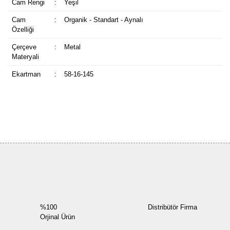
Cam Rengi
:
Yeşil
Cam
:
Organik - Standart - Aynalı
Özelliği
Çerçeve
:
Metal
Materyali
Ekartman
:
58-16-145
Bu ürüne ilk yorumu siz yapın!
Yorum Yaz
%100
Distribütör Firma
Orjinal Ürün