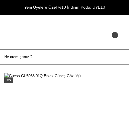
Yeni Üyelere Özel %10 İndirim Kodu: UYE10
%5