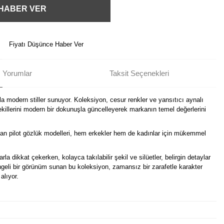
 HABER VER
Fiyatı Düşünce Haber Ver
Yorumlar
Taksit Seçenekleri
a modern stiller sunuyor. Koleksiyon, cesur renkler ve yansıtıcı aynalı
illerini modern bir dokunuşla güncelleyerek markanın temel değerlerini
an pilot gözlük modelleri, hem erkekler hem de kadınlar için mükemmel
la dikkat çekerken, kolayca takılabilir şekil ve silüetler, belirgin detaylar
ngeli bir görünüm sunan bu koleksiyon, zamansız bir zarafetle karakter
alıyor.