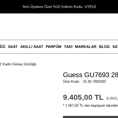
Yeni Üyelere Özel %10 İndirim Kodu: UYE10
ÜĞÜ
SAAT
AKILLI SAAT
PARFÜM
TAKI
MARKALAR
BLOG
SA
Z Kadın Güneş Gözlüğü
Guess GU7693 28
Ürün Kodu: : 01.82.769328Z
9.405,00 TL
9.900
* 1.567,50 TL den başlayan taksitler