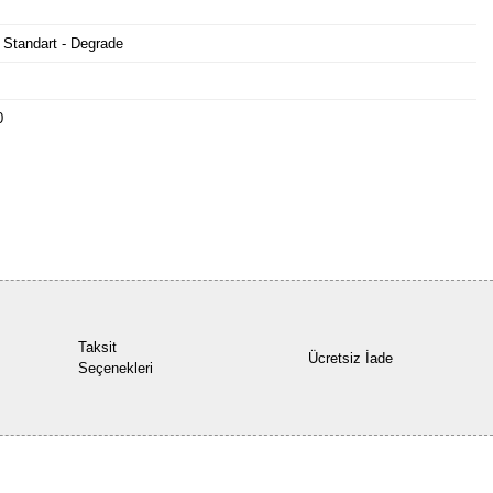
 Standart - Degrade
0
Bu ürüne ilk yorumu siz yapın!
Yorum Yaz
Taksit
Ücretsiz İade
Seçenekleri