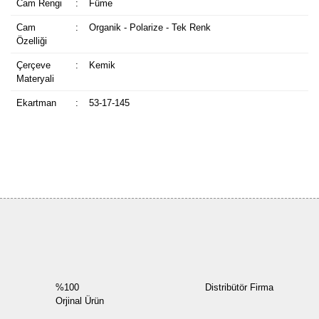
Cam Rengi
:
Füme
Cam
:
Organik - Polarize - Tek Renk
Özelliği
Çerçeve
:
Kemik
Materyali
Ekartman
:
53-17-145
Bu ürüne ilk yorumu siz yapın!
Yorum Yaz
%100
Distribütör Firma
Orjinal Ürün