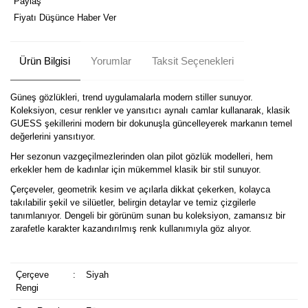
Paylaş
Fiyatı Düşünce Haber Ver
Ürün Bilgisi
Yorumlar
Taksit Seçenekleri
Güneş gözlükleri, trend uygulamalarla modern stiller sunuyor.
Koleksiyon, cesur renkler ve yansıtıcı aynalı camlar kullanarak, klasik
GUESS şekillerini modern bir dokunuşla güncelleyerek markanın temel
değerlerini yansıtıyor.
Her sezonun vazgeçilmezlerinden olan pilot gözlük modelleri, hem
erkekler hem de kadınlar için mükemmel klasik bir stil sunuyor.
Çerçeveler, geometrik kesim ve açılarla dikkat çekerken, kolayca
takılabilir şekil ve silüetler, belirgin detaylar ve temiz çizgilerle
tanımlanıyor. Dengeli bir görünüm sunan bu koleksiyon, zamansız bir
zarafetle karakter kazandırılmış renk kullanımıyla göz alıyor.
Çerçeve
:
Siyah
Rengi