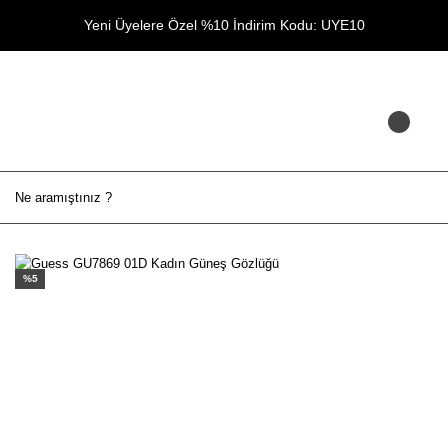
Yeni Üyelere Özel %10 İndirim Kodu: UYE10
%5