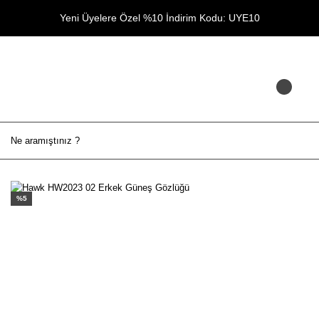
Yeni Üyelere Özel %10 İndirim Kodu: UYE10
%5