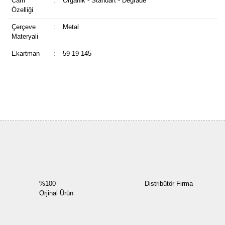
Cam
:
Organik - Standart - Degrade
Özelliği
Çerçeve
:
Metal
Materyali
Ekartman
:
59-19-145
Bu ürüne ilk yorumu siz yapın!
Yorum Yaz
%100
Distribütör Firma
Orjinal Ürün