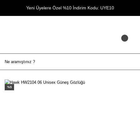
Yeni Üyelere Özel %10 İndirim Kodu: UYE10
%5