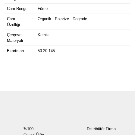
Cam Rengi
:
Füme
Cam
:
Organik - Polarize - Degrade
Özelliği
Çerçeve
:
Kemik
Materyali
Ekartman
:
50-20-145
Bu ürüne ilk yorumu siz yapın!
Yorum Yaz
%100
Distribütör Firma
Orjinal Ürün