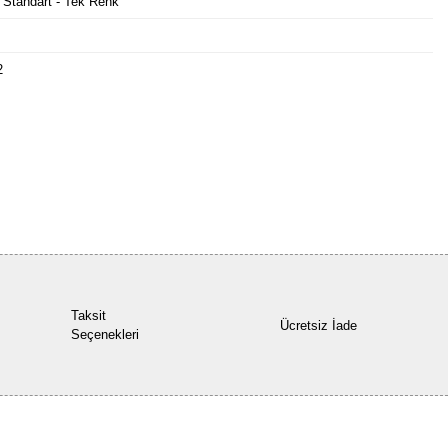
 Standart - Tek Renk
2
Bu ürüne ilk yorumu siz yapın!
Yorum Yaz
Taksit
Ücretsiz İade
Seçenekleri