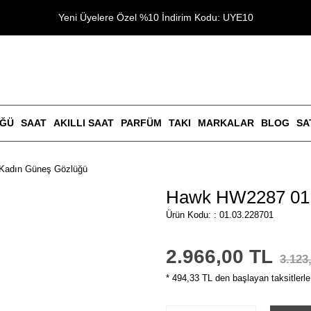
Yeni Üyelere Özel %10 İndirim Kodu: UYE10
ÜĞÜ
SAAT
AKILLI SAAT
PARFÜM
TAKI
MARKALAR
BLOG
SA
Kadın Güneş Gözlüğü
Hawk HW2287 01 
Ürün Kodu: : 01.03.228701
2.966,00 TL
3.123
* 494,33 TL den başlayan taksitlerle