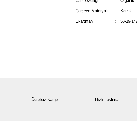
Cam Özelliği
:
Organik -
Çerçeve Materyali
:
Kemik
Ekartman
:
53-19-14
Ücretsiz Kargo
Hızlı Teslimat