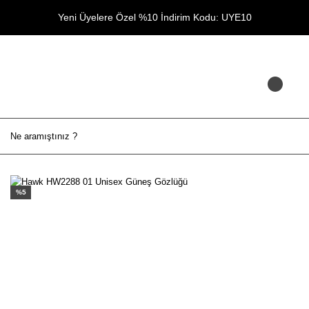
Yeni Üyelere Özel %10 İndirim Kodu: UYE10
%5