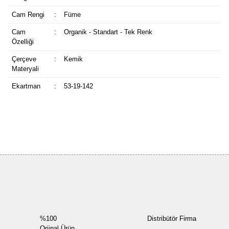
Cam Rengi
:
Füme
Cam
:
Organik - Standart - Tek Renk
Özelliği
Çerçeve
:
Kemik
Materyali
Ekartman
:
53-19-142
Bu ürüne ilk yorumu siz yapın!
Yorum Yaz
%100
Distribütör Firma
Orjinal Ürün