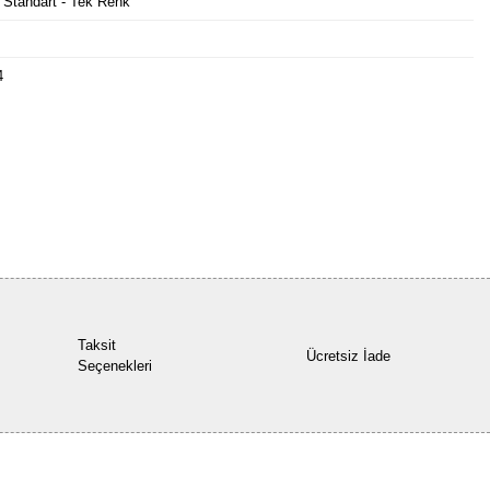
 Standart - Tek Renk
4
Bu ürüne ilk yorumu siz yapın!
Yorum Yaz
Taksit
Ücretsiz İade
Seçenekleri