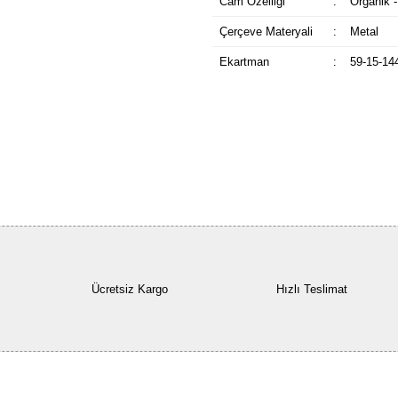
Cam Özelliği
:
Organik -
Çerçeve Materyali
:
Metal
Ekartman
:
59-15-14
Ücretsiz Kargo
Hızlı Teslimat