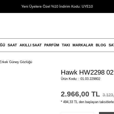
Yeni Üyelere Özel %10 İndirim Kodu: UYE10
ÜĞÜ
SAAT
AKILLI SAAT
PARFÜM
TAKI
MARKALAR
BLOG
SA
Erkek Güneş Gözlüğü
Hawk HW2298 02 
Ürün Kodu: : 01.03.229802
2.966,00 TL
3.123
* 494,33 TL den başlayan taksitlerle