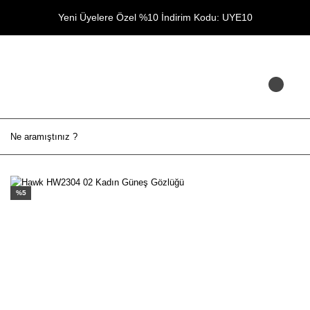
Yeni Üyelere Özel %10 İndirim Kodu: UYE10
%5