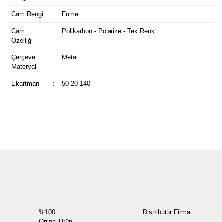
Cam Rengi
:
Füme
Cam
:
Polikarbon - Polarize - Tek Renk
Özelliği
Çerçeve
:
Metal
Materyali
Ekartman
:
50-20-140
Bu ürüne ilk yorumu siz yapın!
Yorum Yaz
%100
Distribütör Firma
Orjinal Ürün