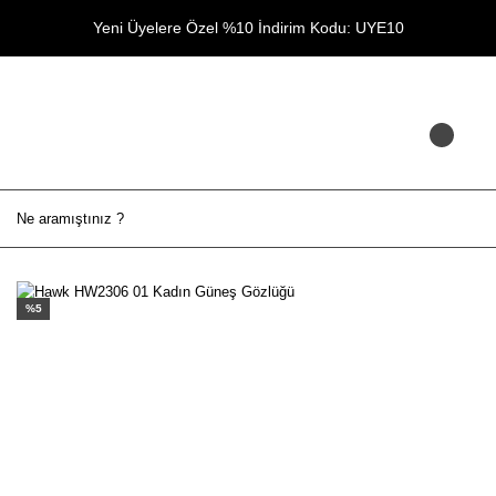
Yeni Üyelere Özel %10 İndirim Kodu: UYE10
%5