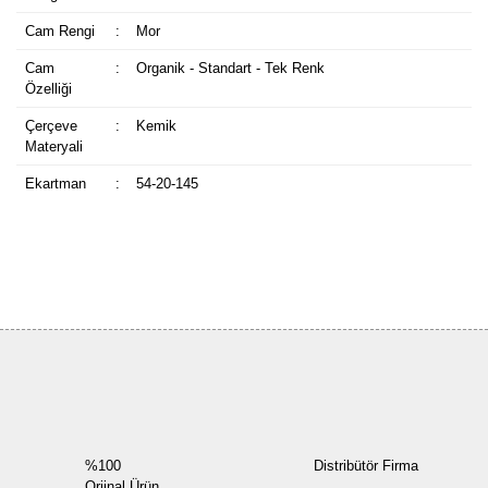
Cam Rengi
:
Mor
Cam
:
Organik - Standart - Tek Renk
Özelliği
Çerçeve
:
Kemik
Materyali
Ekartman
:
54-20-145
Bu ürüne ilk yorumu siz yapın!
Yorum Yaz
%100
Distribütör Firma
Orjinal Ürün