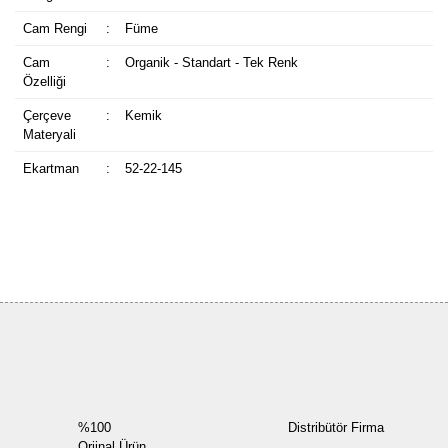
Cam Rengi
:
Füme
Cam
:
Organik - Standart - Tek Renk
Özelliği
Çerçeve
:
Kemik
Materyali
Ekartman
:
52-22-145
Bu ürüne ilk yorumu siz yapın!
Yorum Yaz
%100
Distribütör Firma
Orjinal Ürün