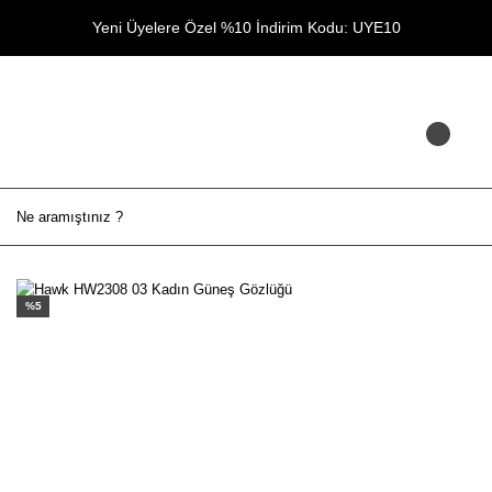
Yeni Üyelere Özel %10 İndirim Kodu: UYE10
%5