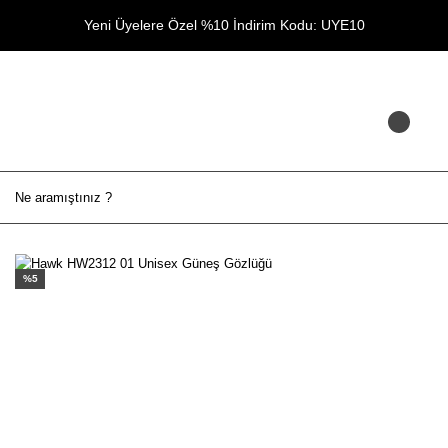
Yeni Üyelere Özel %10 İndirim Kodu: UYE10
%5