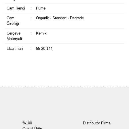
Cam Rengi
:
Füme
Cam
:
Organik - Standart - Degrade
Özelliği
Çerçeve
:
Kemik
Materyali
Ekartman
:
55-20-144
Bu ürüne ilk yorumu siz yapın!
Yorum Yaz
%100
Distribütör Firma
Orjinal Ürün