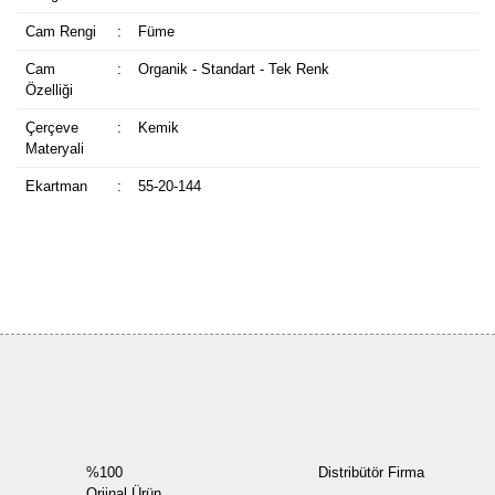
Cam Rengi
:
Füme
Cam
:
Organik - Standart - Tek Renk
Özelliği
Çerçeve
:
Kemik
Materyali
Ekartman
:
55-20-144
Bu ürüne ilk yorumu siz yapın!
Yorum Yaz
%100
Distribütör Firma
Orjinal Ürün