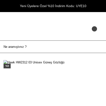
Yeni Üyelere Özel %10 İndirim Kodu: UYE10
%5