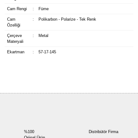
Cam Rengi
:
Füme
Cam
:
Polikarbon - Polarize - Tek Renk
Özelliği
Çerçeve
:
Metal
Materyali
Ekartman
:
57-17-145
Bu ürüne ilk yorumu siz yapın!
Yorum Yaz
%100
Distribütör Firma
Orjinal Ürün