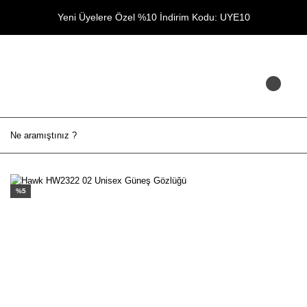
Yeni Üyelere Özel %10 İndirim Kodu: UYE10
%5