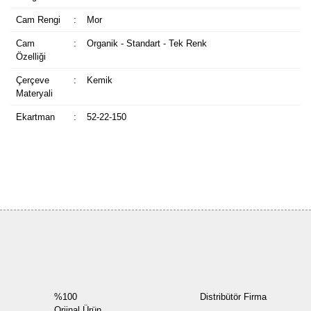
Cam Rengi
:
Mor
Cam
:
Organik - Standart - Tek Renk
Özelliği
Çerçeve
:
Kemik
Materyali
Ekartman
:
52-22-150
Bu ürüne ilk yorumu siz yapın!
Yorum Yaz
%100
Distribütör Firma
Orjinal Ürün