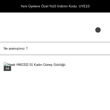
Yeni Üyelere Özel %10 İndirim Kodu: UYE10
%5