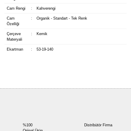
Cam Rengi
:
Kahverengi
Cam
:
Organik - Standart - Tek Renk
Özelliği
Çerçeve
:
Kemik
Materyali
Ekartman
:
53-19-140
Bu ürüne ilk yorumu siz yapın!
Yorum Yaz
%100
Distribütör Firma
Orjinal Ürün