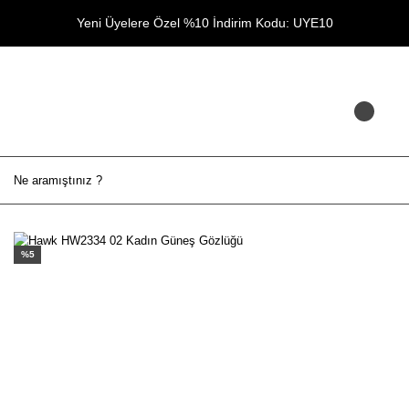
Yeni Üyelere Özel %10 İndirim Kodu: UYE10
%5