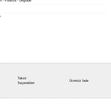
n - Polarize - Degrade
7
Bu ürüne ilk yorumu siz yapın!
Yorum Yaz
Taksit
Ücretsiz İade
Seçenekleri