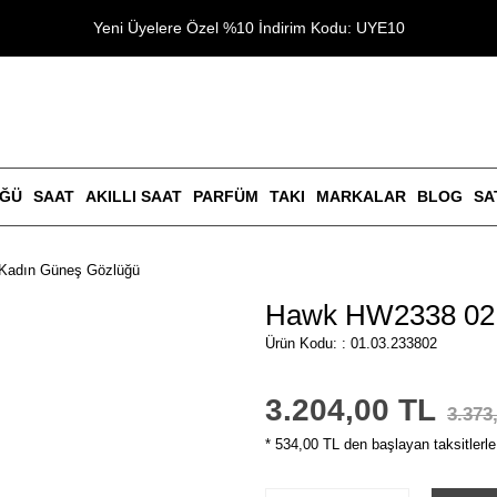
Yeni Üyelere Özel %10 İndirim Kodu: UYE10
ÜĞÜ
SAAT
AKILLI SAAT
PARFÜM
TAKI
MARKALAR
BLOG
SA
Kadın Güneş Gözlüğü
Hawk HW2338 02 
Ürün Kodu: : 01.03.233802
3.204,00 TL
3.373
* 534,00 TL den başlayan taksitlerle