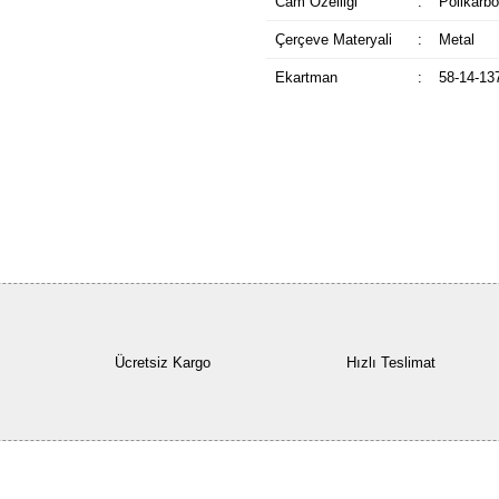
Cam Özelliği
:
Polikarbo
Çerçeve Materyali
:
Metal
Ekartman
:
58-14-13
Ücretsiz Kargo
Hızlı Teslimat