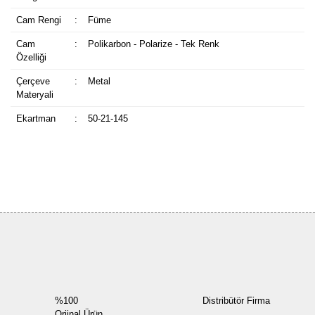
Cam Rengi
:
Füme
Cam
:
Polikarbon - Polarize - Tek Renk
Özelliği
Çerçeve
:
Metal
Materyali
Ekartman
:
50-21-145
Bu ürüne ilk yorumu siz yapın!
Yorum Yaz
%100
Distribütör Firma
Orjinal Ürün