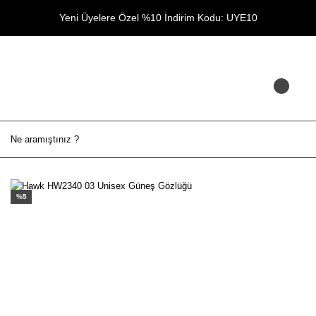
Yeni Üyelere Özel %10 İndirim Kodu: UYE10
%5