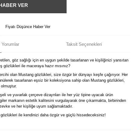
 HABER VER
Fiyatı Düşünce Haber Ver
Yorumlar
Taksit Seçenekleri
tilen, göz sağlığı için en uygun şekilde tasarlanan ve kişiliğinizi yansıtan
 gözlükleri ile maceraya hazır mısınız?
ercihi olan Mustang gözlükleri, size özgür bir dünyayı keşfe çağırıyor. Her
nülerek tasarlanan eşsiz bir koleksiyona sahip olan Mustang gözlükleri,
 olmuştur.
eli ve yuvarlak çerçeve dizaynları ile her yüz tipine uyacak ürün
izgiler markanın estetik kalitesini vurgulayarak öne çıkarmakta, birbirinden
r zevke ve her kişiliğe uyum sağlamaktadır.
i gözlükleri ile kendinizi daha özgür ve güçlü hissedeceksiniz!