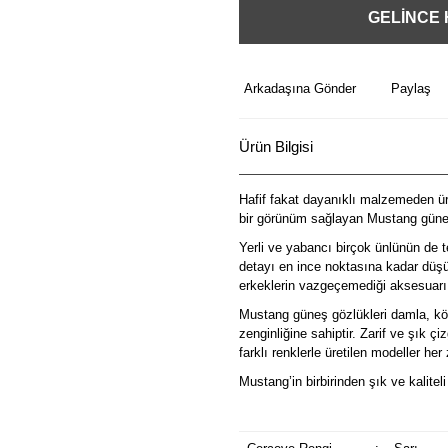
GELİNCE
Arkadaşına Gönder
Paylaş
Ürün Bilgisi
Hafif fakat dayanıklı malzemeden üre
bir görünüm sağlayan Mustang güneş
Yerli ve yabancı birçok ünlünün de t
detayı en ince noktasına kadar düşü
erkeklerin vazgeçemediği aksesuarı
Mustang güneş gözlükleri damla, köş
zenginliğine sahiptir. Zarif ve şık ç
farklı renklerle üretilen modeller he
Mustang’in birbirinden şık ve kalitel