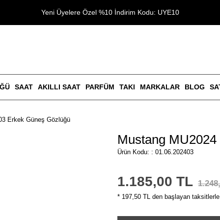
Yeni Üyelere Özel %10 İndirim Kodu: UYE10
ÜĞÜ
SAAT
AKILLI SAAT
PARFÜM
TAKI
MARKALAR
BLOG
SA
3 Erkek Güneş Gözlüğü
Mustang MU2024 
Ürün Kodu: : 01.06.202403
1.185,00 TL
1.248
* 197,50 TL den başlayan taksitlerle