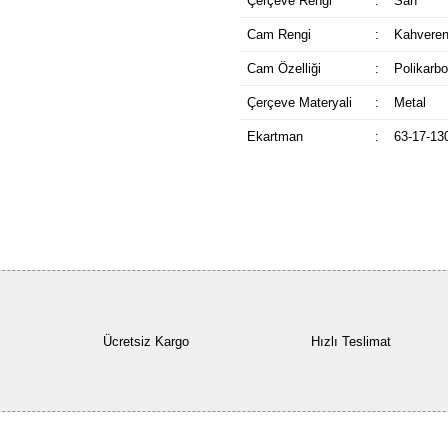
Çerçeve Rengi
:
Sarı
Cam Rengi
:
Kahveren
Cam Özelliği
:
Polikarbo
Çerçeve Materyali
:
Metal
Ekartman
:
63-17-13
Ücretsiz Kargo
Hızlı Teslimat