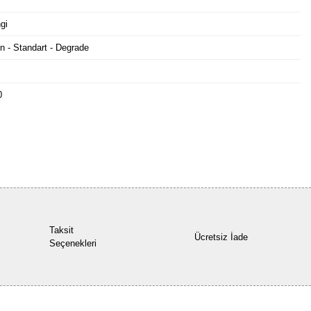
gi
n - Standart - Degrade
0
Bu ürüne ilk yorumu siz yapın!
Yorum Yaz
Taksit
Ücretsiz İade
Seçenekleri