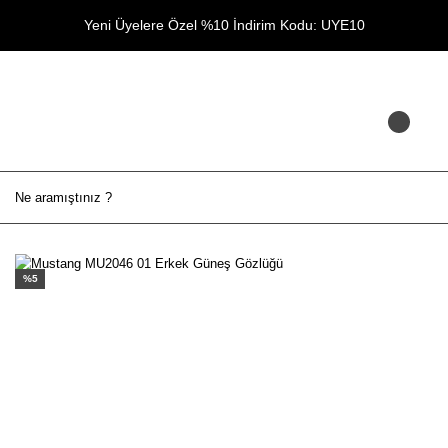
Yeni Üyelere Özel %10 İndirim Kodu: UYE10
%5