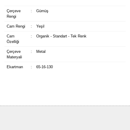
Çerçeve
:
Gümüş
Rengi
Cam Rengi
:
Yeşil
Cam
:
Organik - Standart - Tek Renk
Özelliği
Çerçeve
:
Metal
Materyali
Ekartman
:
65-16-130
Bu ürüne ilk yorumu siz yapın!
Yorum Yaz