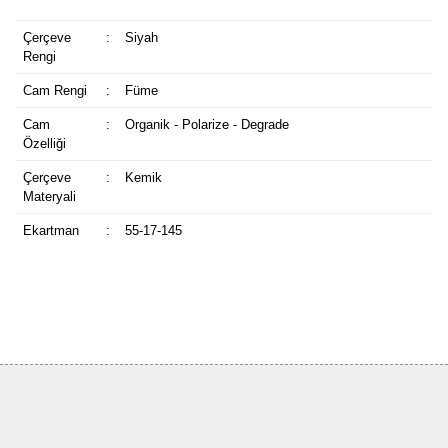
Çerçeve
:
Siyah
Rengi
Cam Rengi
:
Füme
Cam
:
Organik - Polarize - Degrade
Özelliği
Çerçeve
:
Kemik
Materyali
Ekartman
:
55-17-145
Bu ürüne ilk yorumu siz yapın!
Yorum Yaz