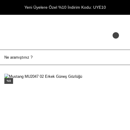
Yeni Üyelere Özel %10 İndirim Kodu: UYE10
%5