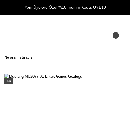
Yeni Üyelere Özel %10 İndirim Kodu: UYE10
%5