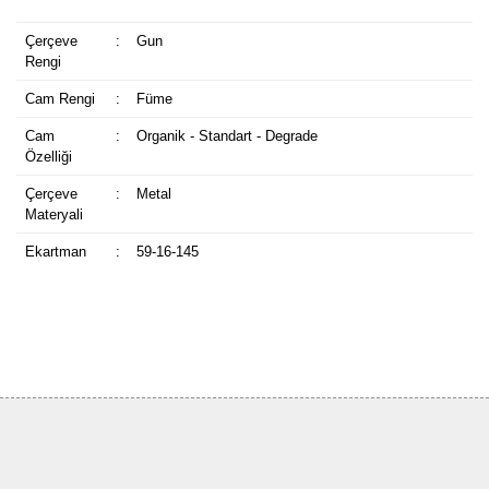
Çerçeve
:
Gun
Rengi
Cam Rengi
:
Füme
Cam
:
Organik - Standart - Degrade
Özelliği
Çerçeve
:
Metal
Materyali
Ekartman
:
59-16-145
Bu ürüne ilk yorumu siz yapın!
Yorum Yaz