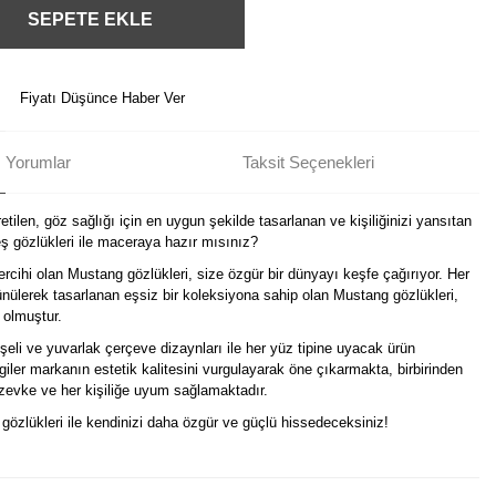
SEPETE EKLE
Fiyatı Düşünce Haber Ver
Yorumlar
Taksit Seçenekleri
tilen, göz sağlığı için en uygun şekilde tasarlanan ve kişiliğinizi yansıtan
 gözlükleri ile maceraya hazır mısınız?
ercihi olan Mustang gözlükleri, size özgür bir dünyayı keşfe çağırıyor. Her
nülerek tasarlanan eşsiz bir koleksiyona sahip olan Mustang gözlükleri,
 olmuştur.
eli ve yuvarlak çerçeve dizaynları ile her yüz tipine uyacak ürün
izgiler markanın estetik kalitesini vurgulayarak öne çıkarmakta, birbirinden
r zevke ve her kişiliğe uyum sağlamaktadır.
i gözlükleri ile kendinizi daha özgür ve güçlü hissedeceksiniz!