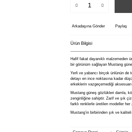
Arkadaşına Gönder
Paylaş
Ürün Bilgisi
Hafif fakat dayanıklı malzemeden üre
bir görünüm sağlayan Mustang güneş
Yerli ve yabancı birçok ünlünün de t
detayı en ince noktasına kadar düşü
erkeklerin vazgeçemediği aksesuarı
Mustang güneş gözlükleri damla, köş
zenginliğine sahiptir. Zarif ve şık ç
farklı renklerle üretilen modeller he
Mustang’in birbirinden şık ve kalitel