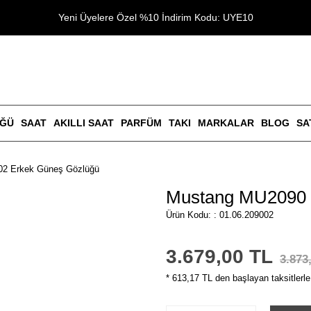
Yeni Üyelere Özel %10 İndirim Kodu: UYE10
ÜĞÜ
SAAT
AKILLI SAAT
PARFÜM
TAKI
MARKALAR
BLOG
SA
2 Erkek Güneş Gözlüğü
Mustang MU2090 
Ürün Kodu: : 01.06.209002
3.679,00 TL
3.873
* 613,17 TL den başlayan taksitlerle