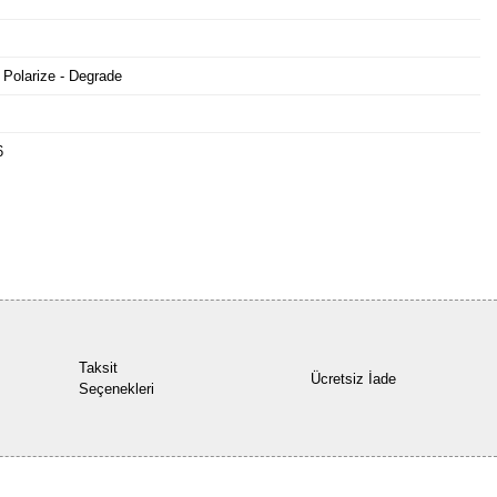
 Polarize - Degrade
6
Bu ürüne ilk yorumu siz yapın!
Yorum Yaz
Taksit
Ücretsiz İade
Seçenekleri