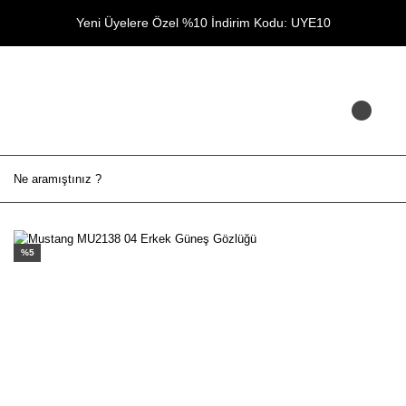
Yeni Üyelere Özel %10 İndirim Kodu: UYE10
%5