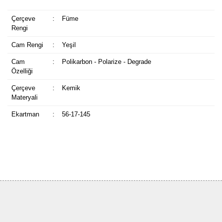
Çerçeve
:
Füme
Rengi
Cam Rengi
:
Yeşil
Cam
:
Polikarbon - Polarize - Degrade
Özelliği
Çerçeve
:
Kemik
Materyali
Ekartman
:
56-17-145
Bu ürüne ilk yorumu siz yapın!
Yorum Yaz