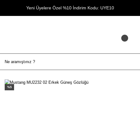
Yeni Üyelere Özel %10 İndirim Kodu: UYE10
%5