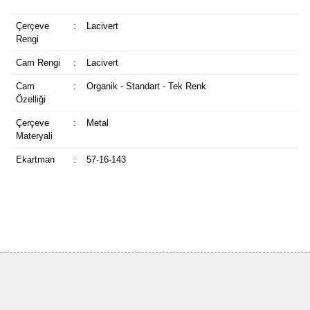
Çerçeve
:
Lacivert
Rengi
Cam Rengi
:
Lacivert
Cam
:
Organik - Standart - Tek Renk
Özelliği
Çerçeve
:
Metal
Materyali
Ekartman
:
57-16-143
Bu ürüne ilk yorumu siz yapın!
Yorum Yaz