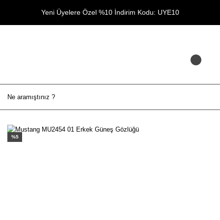
Yeni Üyelere Özel %10 İndirim Kodu: UYE10
%5