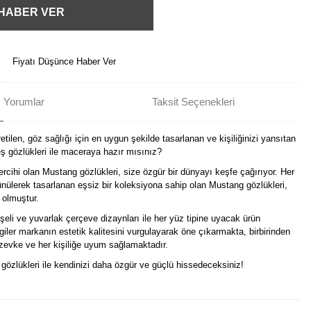
 HABER VER
Fiyatı Düşünce Haber Ver
Yorumlar
Taksit Seçenekleri
tilen, göz sağlığı için en uygun şekilde tasarlanan ve kişiliğinizi yansıtan
 gözlükleri ile maceraya hazır mısınız?
ercihi olan Mustang gözlükleri, size özgür bir dünyayı keşfe çağırıyor. Her
nülerek tasarlanan eşsiz bir koleksiyona sahip olan Mustang gözlükleri,
 olmuştur.
eli ve yuvarlak çerçeve dizaynları ile her yüz tipine uyacak ürün
izgiler markanın estetik kalitesini vurgulayarak öne çıkarmakta, birbirinden
r zevke ve her kişiliğe uyum sağlamaktadır.
i gözlükleri ile kendinizi daha özgür ve güçlü hissedeceksiniz!