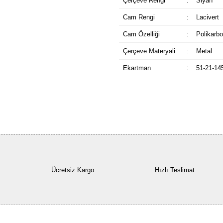
Çerçeve Rengi
:
Siyah
Cam Rengi
:
Lacivert
Cam Özelliği
:
Polikarbo
Çerçeve Materyali
:
Metal
Ekartman
:
51-21-14
Ücretsiz Kargo
Hızlı Teslimat