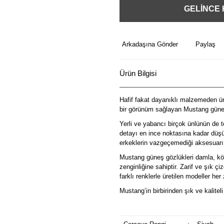
GELİNCE
Arkadaşına Gönder
Paylaş
Ürün Bilgisi
Hafif fakat dayanıklı malzemeden üre
bir görünüm sağlayan Mustang güneş
Yerli ve yabancı birçok ünlünün de t
detayı en ince noktasına kadar düşü
erkeklerin vazgeçemediği aksesuarı
Mustang güneş gözlükleri damla, köş
zenginliğine sahiptir. Zarif ve şık ç
farklı renklerle üretilen modeller he
Mustang’in birbirinden şık ve kalitel