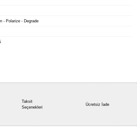
n - Polarize - Degrade
5
Bu ürüne ilk yorumu siz yapın!
Yorum Yaz
Taksit
Ücretsiz İade
Seçenekleri