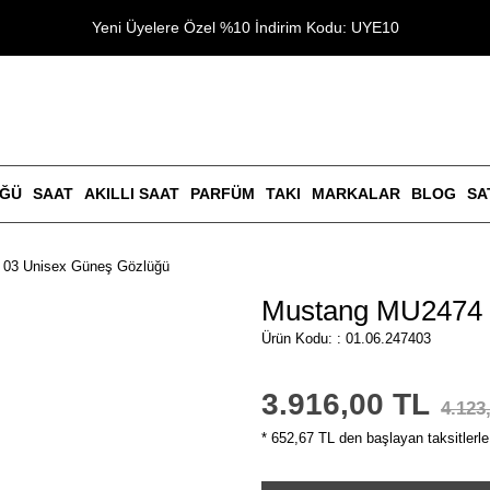
Yeni Üyelere Özel %10 İndirim Kodu: UYE10
ÜĞÜ
SAAT
AKILLI SAAT
PARFÜM
TAKI
MARKALAR
BLOG
SA
03 Unisex Güneş Gözlüğü
Mustang MU2474 
Ürün Kodu: : 01.06.247403
3.916,00 TL
4.123
* 652,67 TL den başlayan taksitlerle