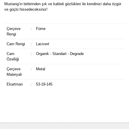
Mustang’in birbirinden şık ve kaliteli gözlükleri ile kendinizi daha özgür
ve güçlü hissedeceksiniz!
Çerçeve
:
Füme
Rengi
Cam Rengi
:
Lacivert
Cam
:
Organik - Standart - Degrade
Özelliği
Çerçeve
:
Metal
Materyali
Ekartman
:
53-19-145
Bu ürüne ilk yorumu siz yapın!