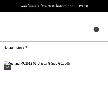
Yeni Üyelere Özel %10 İndirim Kodu: UYE10
%5