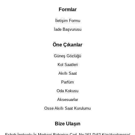
Formlar
İletişim Formu
İade Başvurusu
Öne Çıkanlar
Güneş Gözlüğü
Kol Saatleri
Akıllı Saat
Parfüm
Oda Kokusu
Aksesuarlar
Osse Akıllı Saat Kurulumu
Bize Ulaşın
Eşbah İpekyolu İş Merkezi Bahariye Cad. No:161 D:62 Küçükçekmece/