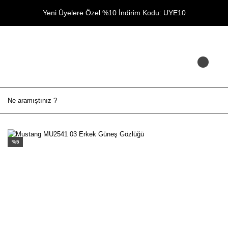
Yeni Üyelere Özel %10 İndirim Kodu: UYE10
%5