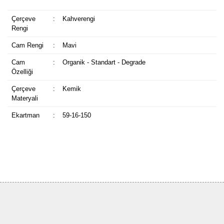
Çerçeve
:
Kahverengi
Rengi
Cam Rengi
:
Mavi
Cam
:
Organik - Standart - Degrade
Özelliği
Çerçeve
:
Kemik
Materyali
Ekartman
:
59-16-150
Bu ürüne ilk yorumu siz yapın!
Yorum Yaz