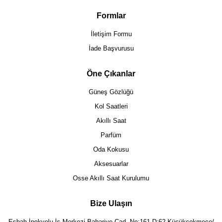
Formlar
İletişim Formu
İade Başvurusu
Öne Çıkanlar
Güneş Gözlüğü
Kol Saatleri
Akıllı Saat
Parfüm
Oda Kokusu
Aksesuarlar
Osse Akıllı Saat Kurulumu
Bize Ulaşın
Eşbah İpekyolu İş Merkezi Bahariye Cad. No:161 D:62 Küçükçekmece/