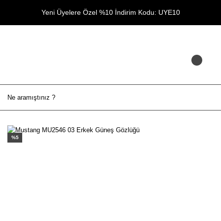
Yeni Üyelere Özel %10 İndirim Kodu: UYE10
%5