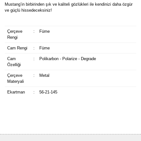
Mustang’in birbirinden şık ve kaliteli gözlükleri ile kendinizi daha özgür
ve güçlü hissedeceksiniz!
Çerçeve
:
Füme
Rengi
Cam Rengi
:
Füme
Cam
:
Polikarbon - Polarize - Degrade
Özelliği
Çerçeve
:
Metal
Materyali
Ekartman
:
56-21-145
Bu ürüne ilk yorumu siz yapın!