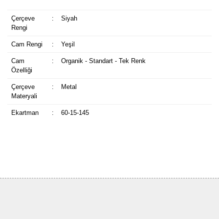
Çerçeve
:
Siyah
Rengi
Cam Rengi
:
Yeşil
Cam
:
Organik - Standart - Tek Renk
Özelliği
Çerçeve
:
Metal
Materyali
Ekartman
:
60-15-145
Bu ürüne ilk yorumu siz yapın!
Yorum Yaz