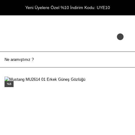
Yeni Üyelere Özel %10 İndirim Kodu: UYE10
%5