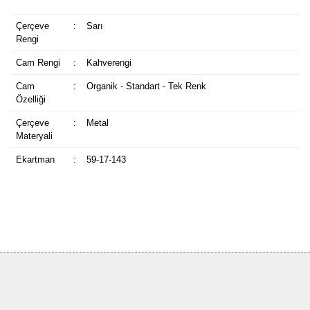
Çerçeve
:
Sarı
Rengi
Cam Rengi
:
Kahverengi
Cam
:
Organik - Standart - Tek Renk
Özelliği
Çerçeve
:
Metal
Materyali
Ekartman
:
59-17-143
Bu ürüne ilk yorumu siz yapın!
Yorum Yaz