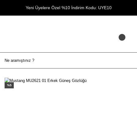
Yeni Üyelere Özel %10 İndirim Kodu: UYE10
%5