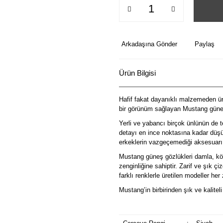
Arkadaşına Gönder
Paylaş
Ürün Bilgisi
Hafif fakat dayanıklı malzemeden üre
bir görünüm sağlayan Mustang güneş
Yerli ve yabancı birçok ünlünün de t
detayı en ince noktasına kadar düşü
erkeklerin vazgeçemediği aksesuarı
Mustang güneş gözlükleri damla, köş
zenginliğine sahiptir. Zarif ve şık ç
farklı renklerle üretilen modeller he
Mustang’in birbirinden şık ve kalitel