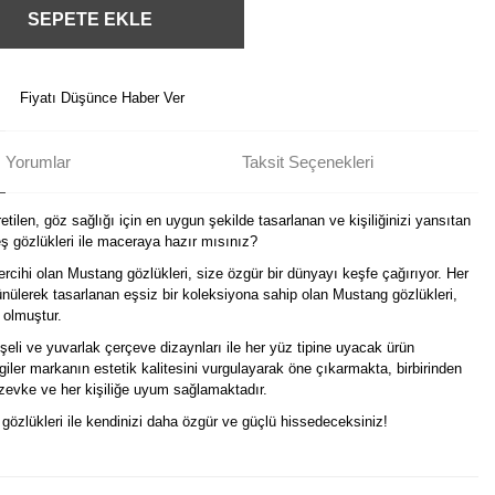
SEPETE EKLE
Fiyatı Düşünce Haber Ver
Yorumlar
Taksit Seçenekleri
tilen, göz sağlığı için en uygun şekilde tasarlanan ve kişiliğinizi yansıtan
 gözlükleri ile maceraya hazır mısınız?
ercihi olan Mustang gözlükleri, size özgür bir dünyayı keşfe çağırıyor. Her
nülerek tasarlanan eşsiz bir koleksiyona sahip olan Mustang gözlükleri,
 olmuştur.
eli ve yuvarlak çerçeve dizaynları ile her yüz tipine uyacak ürün
izgiler markanın estetik kalitesini vurgulayarak öne çıkarmakta, birbirinden
r zevke ve her kişiliğe uyum sağlamaktadır.
i gözlükleri ile kendinizi daha özgür ve güçlü hissedeceksiniz!