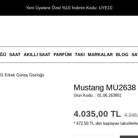
Yeni Üyelere Özel %10 İndirim Kodu: UYE10
ÜĞÜ
SAAT
AKILLI SAAT
PARFÜM
TAKI
MARKALAR
BLOG
SA
1 Erkek Güneş Gözlüğü
Mustang MU2638 
Ürün Kodu: : 01.06.263801
4.035,00 TL
4.248
* 672,50 TL den başlayan taksitlerle