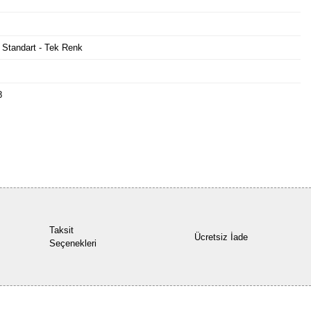
 Standart - Tek Renk
8
Bu ürüne ilk yorumu siz yapın!
Yorum Yaz
Taksit
Ücretsiz İade
Seçenekleri