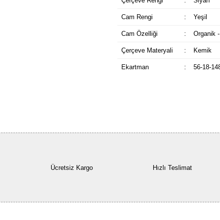
Çerçeve Rengi
:
Siyah
Cam Rengi
:
Yeşil
Cam Özelliği
:
Organik -
Çerçeve Materyali
:
Kemik
Ekartman
:
56-18-14
Ücretsiz Kargo
Hızlı Teslimat